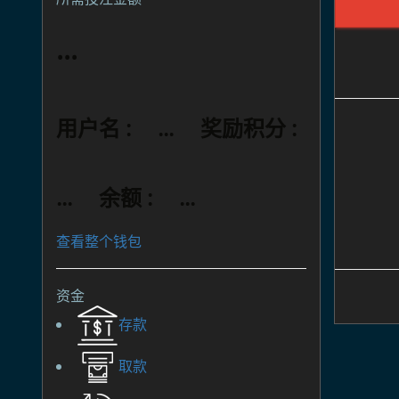
...
用户名 :
...
奖励积分 :
...
余额 :
...
查看整个钱包
资金
存款
取款