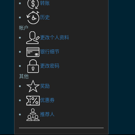
转账
历史
帐户
更改个人资料
银行细节
更改密码
其他
奖励
优惠券
推荐人