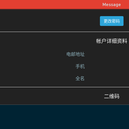
Message
更改密码
帐户详细资料
电邮地址
手机
全名
二维码