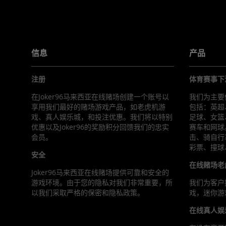
信息
产品
注册
体育赛事下
在Joker96马来西亚在线赌场创建一个账号以
我们为主要
享用我们最好的赌场游戏产品，如老虎机游
包括：英超
戏、真人娱乐城，和投注优惠。我们将以特别
足球、女篮
优惠以及Joker96的奖励积分回馈我们的忠实
赛车和网球
会员。
击、骑自行
彩票、撞球
安全
在线赌场老
Joker96马来西亚在线赌场提供可靠和安全的
游戏环境。由于您的隐私对我们非常重要，所
我们为客户
以我们采取严格的保密和隐私政策。
戏，迷你游
在线真人娱