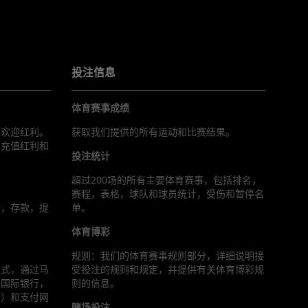
投注信息
体育赛事成绩
的欢迎红利。
获取我们提供的所有运动和比赛结果。
、充值红利和
投注统计
超过200场的所有主要体育赛事，包括排名，
赛程，表格，球队和球员统计，受伤和暂停名
册，存款，提
单。
体育博彩
规则：我们的体育赛事规则部分，详细说明接
方式，通过马
受投注的规则和规定，并提供有关体育博彩规
昌国际银行，
则的信息。
行）和支付网
赌场投注