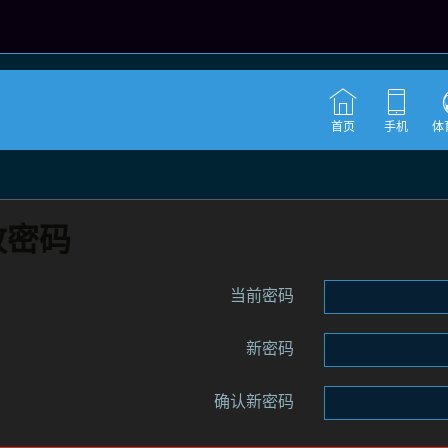
Skip
to
content
首页
手机
体
改密码
当前密码
新密码
确认新密码