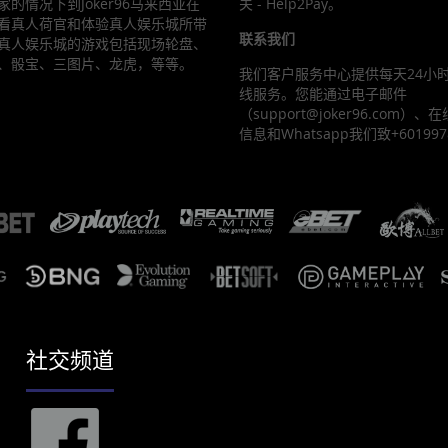
的情况下到Joker96马来西亚在
关 - Help2Pay。
看真人荷官和体验真人娱乐城所带
联系我们
真人娱乐城的游戏包括现场轮盘、
、骰宝、三图片、龙虎，等等。
我们客户服务中心提供每天24小时
线服务。您能通过电子邮件
（
support@joker96.com
）、在
信息和Whatsapp我们致+601997
社交频道